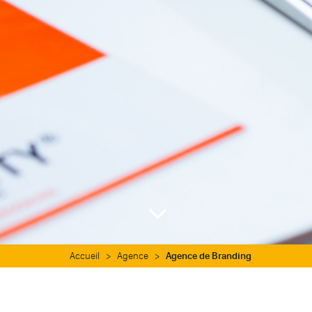
3
Accueil
>
Agence
>
Agence de Branding