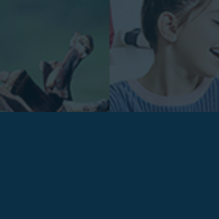
BIOTOPIA
MAISONS D'EN FRANCE
Redynamiser l'image
Se différencier
d'un site culturel
après la crise du coronavirus !
En savoir plus...
En savoir plus...