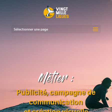
Sélectionner une page
Métier :
Publicité, campagne de
communication
et création visuelle