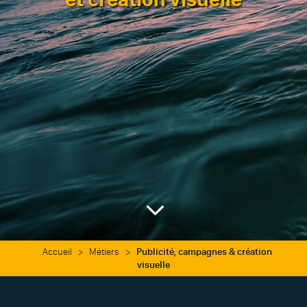
3
Accueil
>
Métiers
>
Publicité, campagnes & création
visuelle