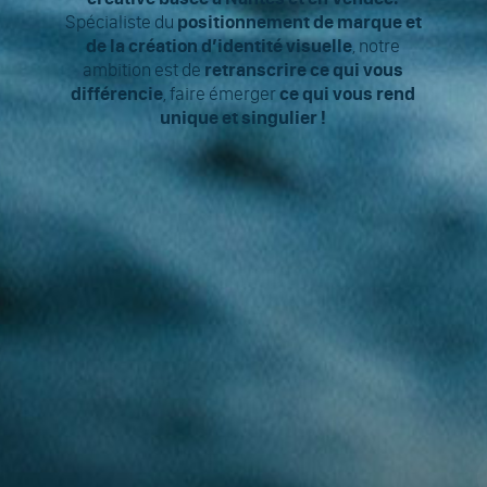
Spécialiste du
positionnement de marque et
de la création d’identité visuelle
, notre
ambition est de
retranscrire ce qui vous
différencie
, faire émerger
ce qui vous rend
unique et singulier !