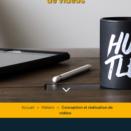
3
Accueil
>
Métiers
>
Conception et réalisation de
vidéos