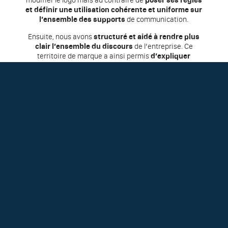
et définir une utilisation cohérente et uniforme sur
l’ensemble des supports
de communication.
Ensuite, nous avons
structuré et aidé à rendre plus
clair l’ensemble du discours
de l’entreprise. Ce
territoire de marque a ainsi permis
d’expliquer
simplement le projet et le fonctionnement si unique
de l’entreprise, tout en
mettant en avant les valeurs
et la raison d’être du projet.
Pour finir, en collaboration avec l’agence digitale
Business to Web, nous avons accompagné Grain de Sail
dans
la conception de leur nouveau site e-commerce
pour la vente de chocolat et de café en France.