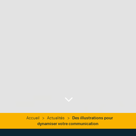
3
Accueil
>
Actualités
>
Des illustrations pour
dynamiser votre communication