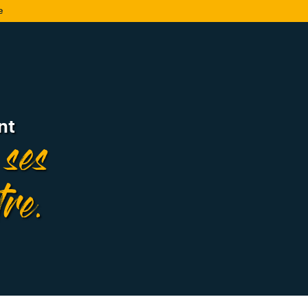
e
ant
 ses
tre.