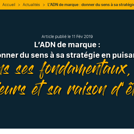
Accueil
>
Actualités
>
L’ADN de marque : donner du sens à sa stratégi
Article publié le 11 Fév 2019
L’ADN de marque :
nner du sens à sa stratégie en puis
s ses fondamentaux,
eurs et sa raison d’ê