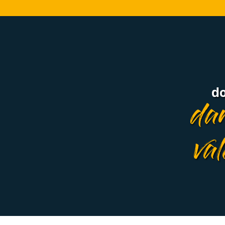
do
dan
val