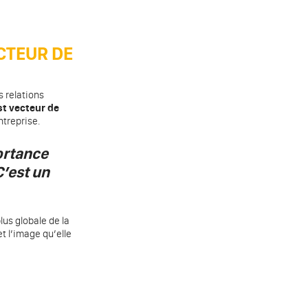
CTEUR DE
s relations
st vecteur de
ntreprise.
ortance
C’est un
lus globale de la
t l’image qu’elle