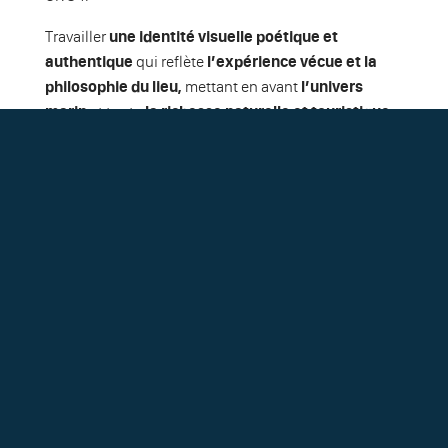
Travailler
une identité visuelle poétique et
authentique
qui reflète
l’expérience vécue et la
philosophie du lieu,
mettant en avant
l’univers
marin
et toute
la richesse naturelle et touristique
de la Presqu’Île de Crozon.
02
SITE INTERNET