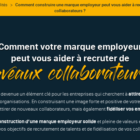
lités
>
Comment construire une marque employeur peut vous aider à re
collaborateurs ?
Comment votre marque employeu
peut vous aider à recruter de
veaux collaborateu
devenue un élément clé pour les entreprises qui cherchent à
attir
 organisations. En construisant une image forte et positive de votr
tirer de nouveaux collaborateurs, mais également
fidéliser vos e
construction d’une marque employeur solide
et pleine de valeurs 
vos objectifs de recrutement de talents et de fidélisation de vos co