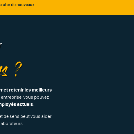
cruter de nouveaux
r
rs ?
er et retenir les meilleurs
e entreprise, vous pouvez
mployés actuels
.
et de sens peut vous aider
llaborateurs.