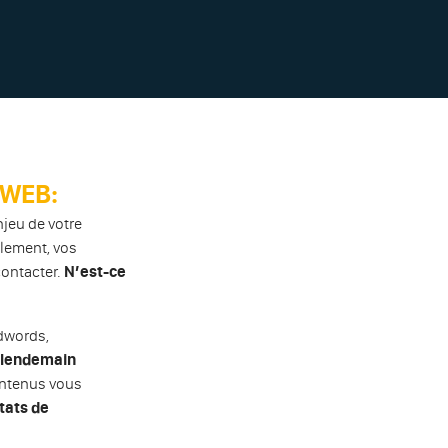
 WEB:
njeu de votre
llement, vos
contacter.
N’est-ce
Adwords,
u lendemain
contenus vous
tats de