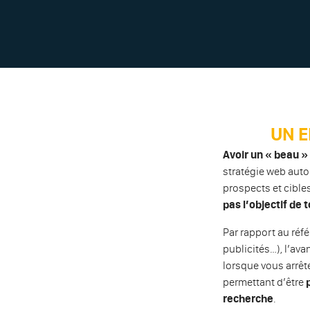
UN E
Avoir un « beau » 
stratégie web autou
prospects et cible
pas l’objectif de 
Par rapport au réfé
publicités…), l’av
lorsque vous arrête
permettant d’être
recherche
.