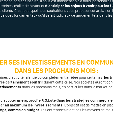
rement inédit et insolite, il nous est indispensable à nous, partenaires
eprises, d’aller de l’avant et
d’anticiper les enjeux à venir pour les 
 clients. C’est pourquoi nous souhaitions vous proposer cet article en 
elques fondamentaux qu’il serait judicieux de garder en tête dans les 
SER SES INVESTISSEMENTS EN COMMUN
DANS LES PROCHAINS MOIS :
ines d’activité ralentie ou complètement arrêtée pour certaines,
les t
rès certainement souffrir
durant cette crise. Nos sociétés auront do
estissements
dans les prochains mois, en particulier dans le marketing 
l d’adopter
une approche R.O.I.ste dans les stratégies commerciale
ser au maximum les investissements.
L’objectif est de mettre en pla
emps, comme en budget.
Les entreprises n’ont pas les moyens de mal