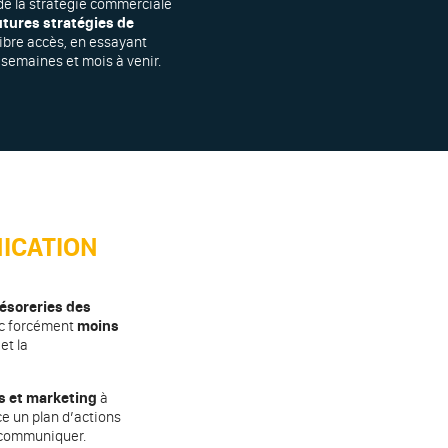
 de la stratégie commerciale
futures stratégies de
libre accès, en essayant
semaines et mois à venir.
ICATION
résoreries des
nc forcément
moins
et la
s et marketing
à
ce un plan d’actions
 communiquer.