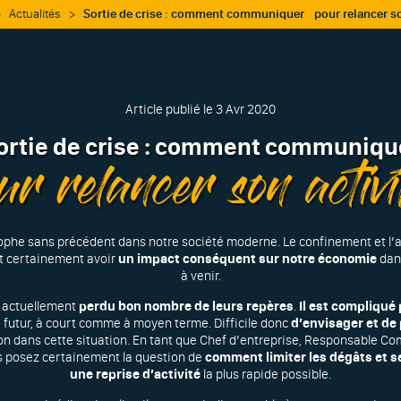
>
Actualités
>
Sortie de crise : comment communiquer pour relancer son
Article publié le 3 Avr 2020
ortie de crise : comment communiqu
r relancer son activi
rophe sans précédent dans notre société moderne. Le confinement et l’
nt certainement avoir
un impact conséquent sur notre économie
dans
à venir.
t actuellement
perdu bon nombre de leurs repères
.
Il est compliqué
e futur, à court comme à moyen terme. Difficile donc
d’envisager et de 
n dans cette situation. En tant que Chef d’entreprise, Responsable Co
 posez certainement la question de
comment limiter les dégâts et s
une reprise d’activité
la plus rapide possible.