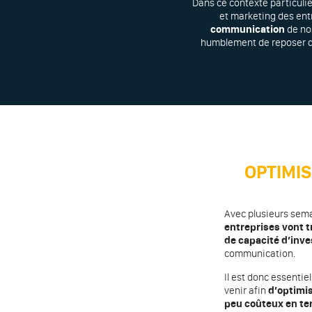
Dans ce contexte particuliè
et marketing des entr
communication
de nos
humblement de reposer qu
OPTIMI
Avec plusieurs sema
entreprises vont t
de capacité d’inv
communication.
Il est donc essentie
venir afin
d’optimi
peu coûteux en t